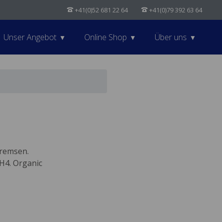
+41(0)52 681 22 64
+41(0)79 392 63 64
Unser Angebot
Online Shop
Über uns
bremsen.
H4. Organic