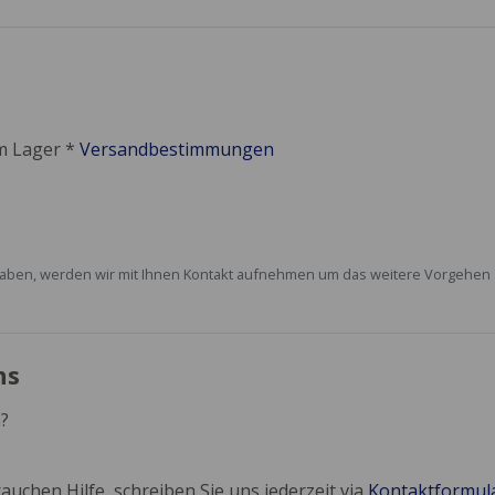
em Lager *
Versandbestimmungen
rt haben, werden wir mit Ihnen Kontakt aufnehmen um das weitere Vorgehe
ns
?
auchen Hilfe, schreiben Sie uns jederzeit via
Kontaktformul