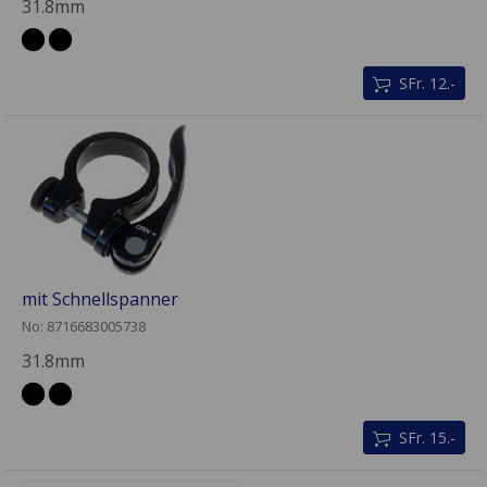
31.8mm
SFr. 12.-
mit Schnellspanner
No: 8716683005738
31.8mm
SFr. 15.-