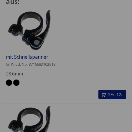
aus:
mit Schnellspanner
GTIN od. No: 8716683102918
28.6mm
SFr. 12.-