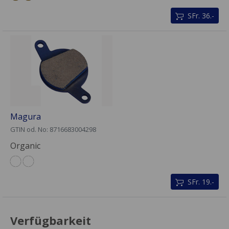
SFr. 36.-
Magura
GTIN od. No: 8716683004298
Organic
SFr. 19.-
Verfügbarkeit