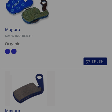
Magura
No: 8716683004311
Organic
SFr. 39.-
Magura