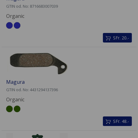
GTIN od. No: 8716683007039
Organic
SFr. 20.-
Magura
GTIN od. No: 4431294137396
Organic
SFr. 48.-