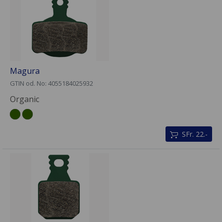
Magura
GTIN od. No: 4055184025932
Organic
SFr. 22.-