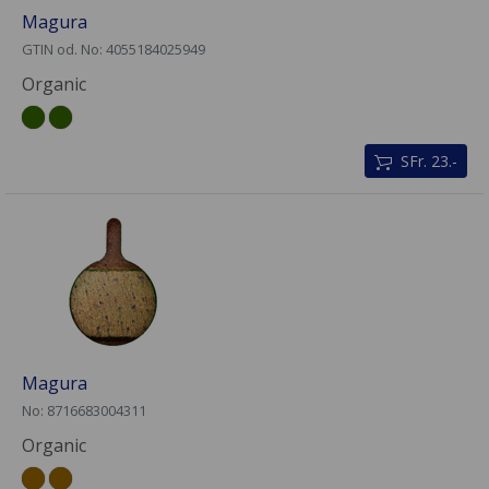
Magura
GTIN od. No: 4055184025949
Organic
SFr. 23.-
Magura
No: 8716683004311
Organic