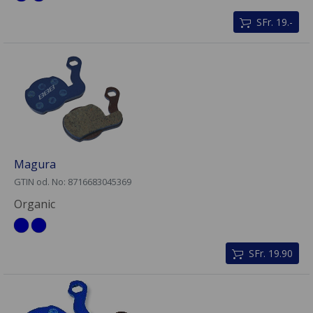
SFr. 19.-
Magura
GTIN od. No: 8716683045369
Organic
SFr. 19.90