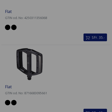
Flat
GTIN od. No: 4250311356068
SFr. 35.-
Flat
GTIN od. No: 8716683095661