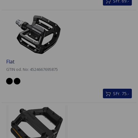
SFr. 69.-
Flat
GTIN od. No: 4524667695875
SFr. 75.-