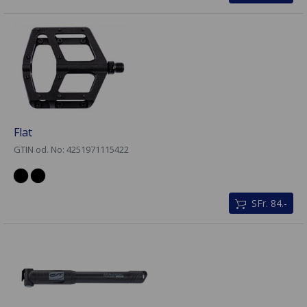
Flat
GTIN od. No: 4251971115422
SFr. 84.-