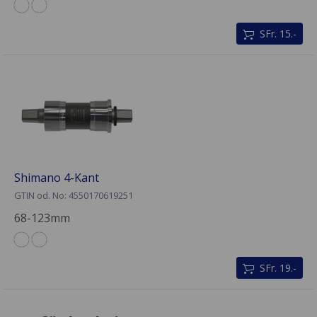
SFr. 15.-
Shimano 4-Kant
GTIN od. No: 4550170619251
68-123mm
SFr. 19.-