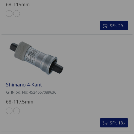
68-115mm
SFr. 29.-
Shimano 4-Kant
GTIN od. No: 4524667089636
68-117.5mm
SFr. 18.-