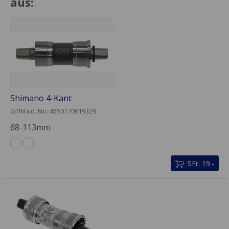
aus:
Shimano 4-Kant
GTIN od. No: 4550170619329
68-113mm
SFr. 19.-