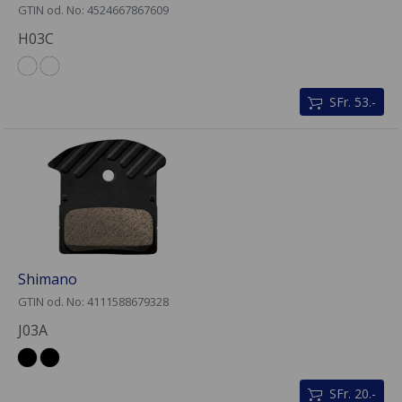
GTIN od. No: 4524667867609
H03C
SFr. 53.-
Shimano
GTIN od. No: 4111588679328
J03A
SFr. 20.-