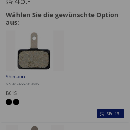
45.-
SFr.
Wählen Sie die gewünschte Option
aus:
Shimano
No: 4524667919605
B01S
SFr. 15.-