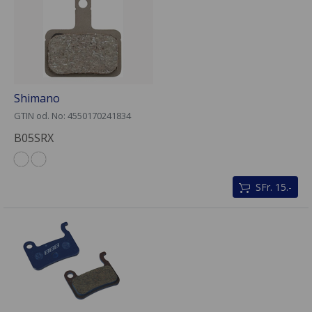
Shimano
GTIN od. No: 4550170241834
B05SRX
SFr. 15.-