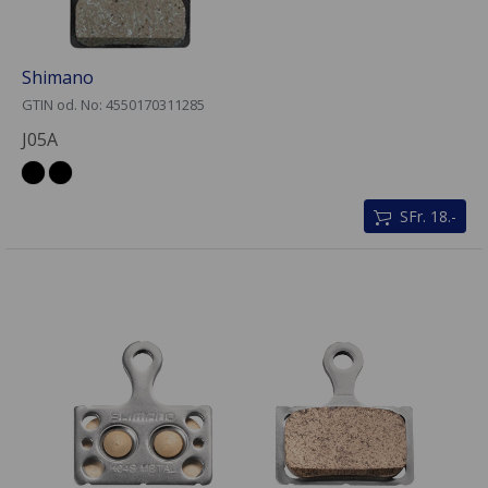
Shimano
GTIN od. No: 4550170311285
J05A
SFr. 18.-