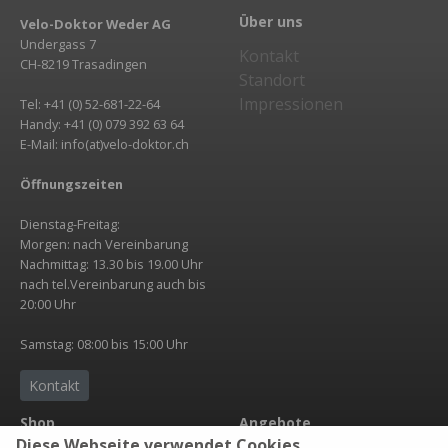
Über uns
Velo-Doktor Weder AG
Undergass 7
Kontakt
CH-8219 Trasadingen
Standort
Impressionen
Tel: +41 (0) 52-681-22-64
Handy: +41 (0) 079 392 63 64
E-Mail: info(at)velo-doktor.ch
Öffnungszeiten
Dienstag-Freitag:
Morgen: nach Vereinbarung
Nachmittag: 13.30 bis 19.00 Uhr
nach tel.Vereinbarung auch bis
20:00 Uhr
Samstag: 08:00 bis 15:00 Uhr
Kontakt
Shop
Angebote
Diese Webseite verwendet Cookies