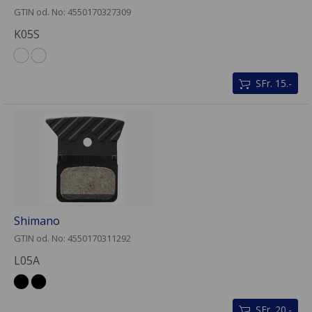
GTIN od. No: 4550170327309
K05S
SFr. 15.-
Shimano
GTIN od. No: 4550170311292
L05A
SFr. 20.-