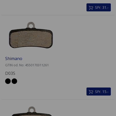
SFr. 31.-
Shimano
GTIN od. No: 4550170311261
D03S
SFr. 15.-