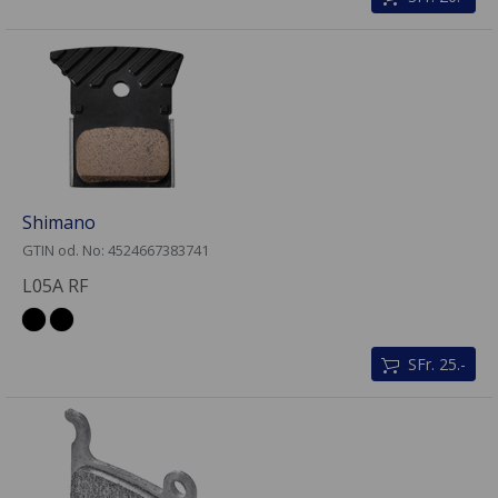
Shimano
GTIN od. No: 4524667383741
L05A RF
SFr. 25.-