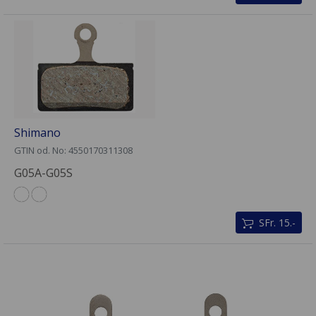
Shimano
GTIN od. No: 4550170311308
G05A-G05S
SFr. 15.-