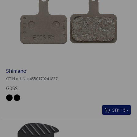
Shimano
GTIN od. No: 4550170241827
G05S
SFr. 15.-