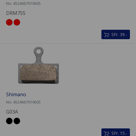
No: 4524667919605
DRM755
SFr. 39.-
Shimano
No: 4524667919605
G03A
SFr. 15.-