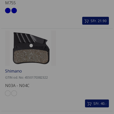
M755
SFr. 21.90
Shimano
GTIN od. No: 4550170382322
N03A - N04C
SFr. 40.-