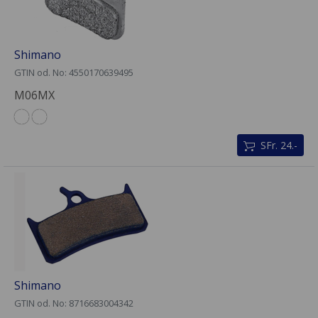
Shimano
GTIN od. No: 4550170639495
M06MX
SFr. 24.-
Shimano
GTIN od. No: 8716683004342