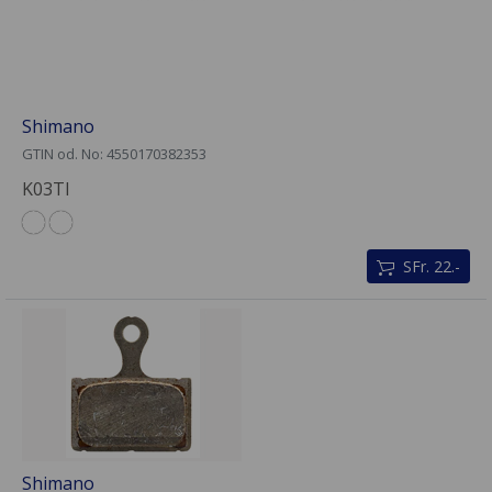
Shimano
GTIN od. No: 4550170382353
K03TI
SFr. 22.-
Shimano