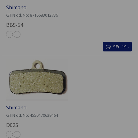
Shimano
GTIN od. No: 8716683012736
BBS-54
SFr. 19.-
Shimano
GTIN od. No: 4550170639464
D02S