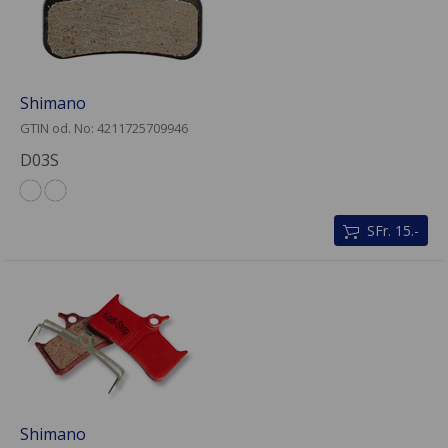
Shimano
GTIN od. No: 4211725709946
D03S
SFr. 15.-
Shimano