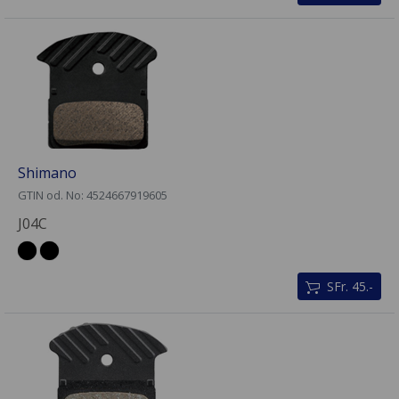
Shimano
GTIN od. No: 4524667919605
J04C
SFr. 45.-