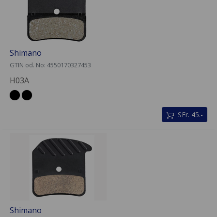
Shimano
GTIN od. No: 4550170327453
H03A
SFr. 45.-
Shimano