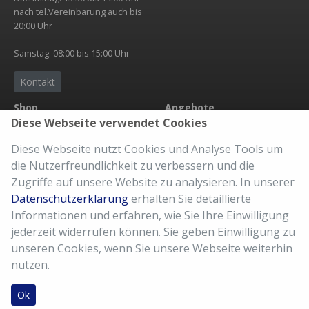
nach tel.Vereinbarung auch bis
20:00 Uhr
Samstag: 08:00 bis 15:00 Uhr
Kontakt
Shop
Angebote
Diese Webseite verwendet Cookies
Übersicht
Neuheit
Zubehör
Abholservice
Diese Webseite nutzt Cookies und Analyse Tools um
Bekleidung
eBike Accu
die Nutzerfreundlichkeit zu verbessern und die
Versandkosten
Der richtige Sattel
Zugriffe auf unsere Website zu analysieren. In unserer
AGB
Fahrradkauf
Datenschutzerklärung
erhalten Sie detaillierte
Imressum
Kaufberatung
Informationen und erfahren, wie Sie Ihre Einwilligung
Meine Bestellung
10% Kundenkarte
jederzeit widerrufen können. Sie geben Einwilligung zu
Reparatur Service
unseren Cookies, wenn Sie unsere Webseite weiterhin
nutzen.
Ok