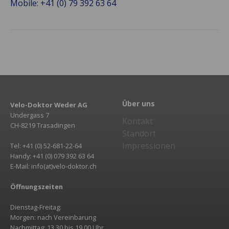
Mobile: +41 (0) 79 392 63 64
Über uns
Velo-Doktor Weder AG
Undergass 7
Kontakt
CH-8219 Trasadingen
Standort
Impressionen
Tel: +41 (0) 52-681-22-64
Handy: +41 (0) 079 392 63 64
E-Mail: info(at)velo-doktor.ch
Öffnungszeiten
Dienstag-Freitag:
Morgen: nach Vereinbarung
Nachmittag: 13.30 bis 19.00 Uhr