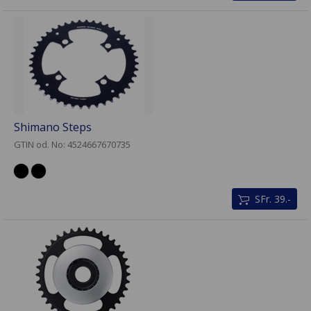
Shimano Steps
GTIN od. No: 4524667670735
SFr. 39.-