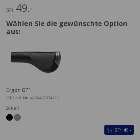
49.-
SFr.
Wählen Sie die gewünschte Option
aus:
Ergon GP1
GTIN od. No: 4260477074713
Small
SFr. 49.-