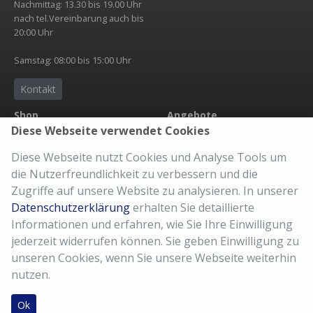
Nachmittag: 13.30 bis 19.00 Uhr
nach tel.Vereinbarung auch bis
20:00 Uhr
Samstag: 08:00 bis 15:00 Uhr
Kontakt
Shop
Angebote
Diese Webseite verwendet Cookies
Übersicht
Neuheit
Zubehör
Abholservice
Diese Webseite nutzt Cookies und Analyse Tools um
Bekleidung
eBike Accu
die Nutzerfreundlichkeit zu verbessern und die
Versandkosten
Der richtige Sattel
Zugriffe auf unsere Website zu analysieren. In unserer
AGB
Fahrradkauf
Datenschutzerklärung
erhalten Sie detaillierte
Imressum
Kaufberatung
Informationen und erfahren, wie Sie Ihre Einwilligung
Meine Bestellung
10% Kundenkarte
jederzeit widerrufen können. Sie geben Einwilligung zu
Reparatur Service
unseren Cookies, wenn Sie unsere Webseite weiterhin
nutzen.
Ok