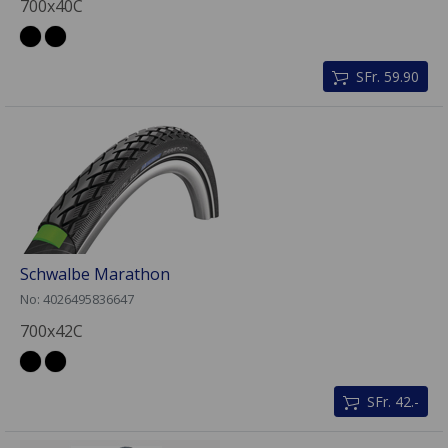
700x40C
SFr. 59.90
Schwalbe Marathon
No: 4026495836647
700x42C
SFr. 42.-