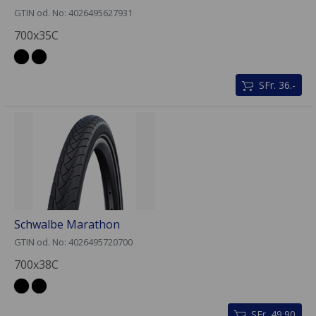
GTIN od. No: 4026495627931
700x35C
SFr. 36.-
Schwalbe Marathon
GTIN od. No: 4026495720700
700x38C
SFr. 49.90