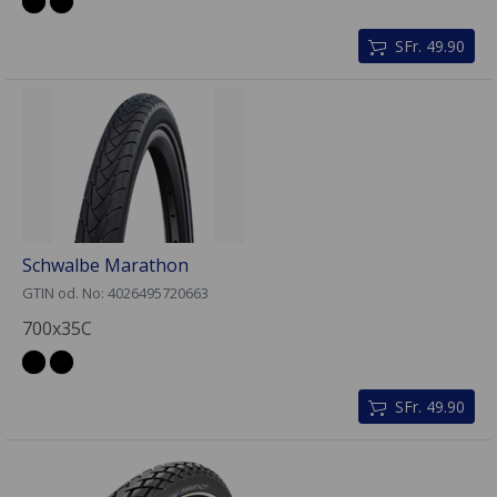
SFr. 49.90
Schwalbe Marathon
GTIN od. No: 4026495720663
700x35C
SFr. 49.90