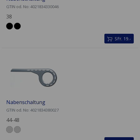
GTIN od. No: 4021834330046
38
SFr. 19.-
Nabenschaltung
GTIN od. No: 4021834380027
44-48