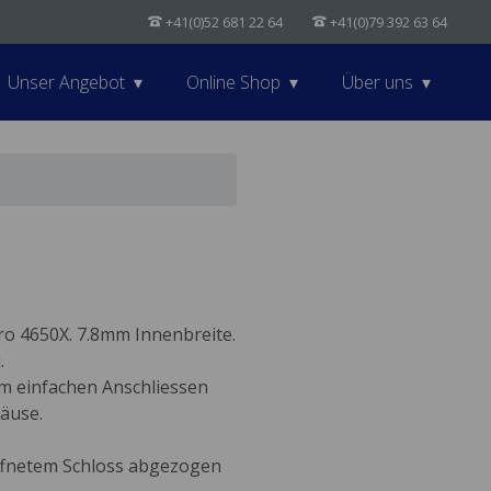
+41(0)52 681 22 64
+41(0)79 392 63 64
Unser Angebot
Online Shop
Über uns
 4650X. 7.8mm Innenbreite.
.
 einfachen Anschliessen
äuse.
öffnetem Schloss abgezogen