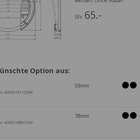
werden. Ohne Halter.
65.-
SFr.
ünschte Option aus:
59mm
No: 4003318112584
78mm
No: 4003318867309