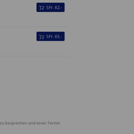
SFr. 62.-
SFr. 65.-
n zu besprechen und einen Termin