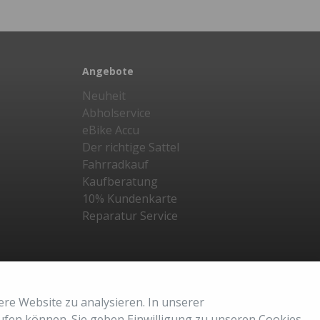
Angebote
Neuheit
Abholservice
eBike Accu
Der richtige Sattel
Fahrradkauf
Kaufberatung
10% Kundenkarte
Reparatur Service
ere Website zu analysieren. In unserer
rrufen können. Sie geben Einwilligung zu unseren Cookies,