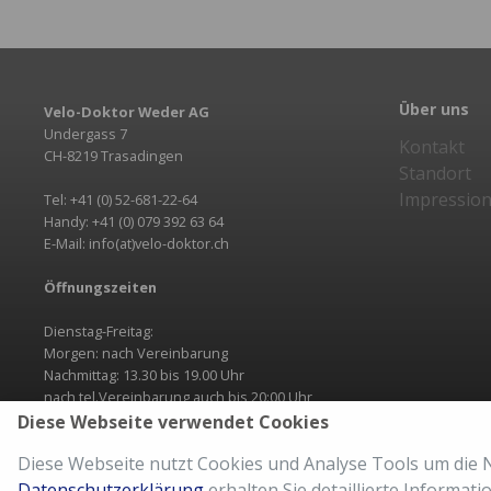
Über uns
Velo-Doktor Weder AG
Undergass 7
Kontakt
CH-8219 Trasadingen
Standort
Impressio
Tel: +41 (0) 52-681-22-64
Handy: +41 (0) 079 392 63 64
E-Mail: info(at)velo-doktor.ch
Öffnungszeiten
Dienstag-Freitag:
Morgen: nach Vereinbarung
Nachmittag: 13.30 bis 19.00 Uhr
nach tel.Vereinbarung auch bis 20:00 Uhr
Diese Webseite verwendet Cookies
Samstag: 08:00 bis 15:00 Uhr
Diese Webseite nutzt Cookies und Analyse Tools um die N
Kontakt
Datenschutzerklärung
erhalten Sie detaillierte Informat