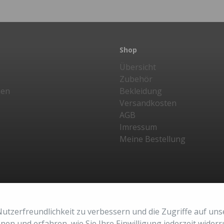
Shop
Übersicht
Zubehör
nen
Bekleidung
Versandkosten
AGB
Imressum
Meine Bestellung
utzerfreundlichkeit zu verbessern und die Zugriffe auf uns
ionen und erfahren, wie Sie Ihre Einwilligung jederzeit wide