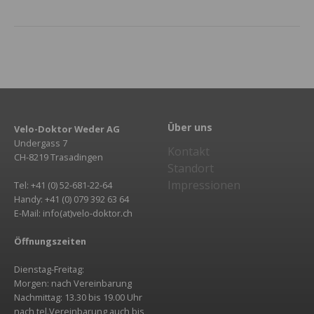
Über uns
Velo-Doktor Weder AG
Undergass 7
Kontakt
CH-8219 Trasadingen
Standort
Impressionen
Tel: +41 (0) 52-681-22-64
Handy: +41 (0) 079 392 63 64
E-Mail: info(at)velo-doktor.ch
Öffnungszeiten
Dienstag-Freitag:
Morgen: nach Vereinbarung
Nachmittag: 13.30 bis 19.00 Uhr
nach tel.Vereinbarung auch bis