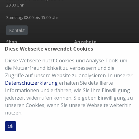
20:00 Uhr
Samstag: 08:00 bis 15:00 Uhr
Kontakt
Shop
Angebote
Diese Webseite verwendet Cookies
Übersicht
Neuheit
Zubehör
Abholservice
Diese Webseite nutzt Cookies und Analyse Tools um
Bekleidung
eBike Accu
die Nutzerfreundlichkeit zu verbessern und die
Versandkosten
Der richtige Sattel
Zugriffe auf unsere Website zu analysieren. In unserer
AGB
Fahrradkauf
Datenschutzerklärung
erhalten Sie detaillierte
Imressum
Kaufberatung
Informationen und erfahren, wie Sie Ihre Einwilligung
Meine Bestellung
10% Kundenkarte
jederzeit widerrufen können. Sie geben Einwilligung zu
Reparatur Service
unseren Cookies, wenn Sie unsere Webseite weiterhin
nutzen.
Ok