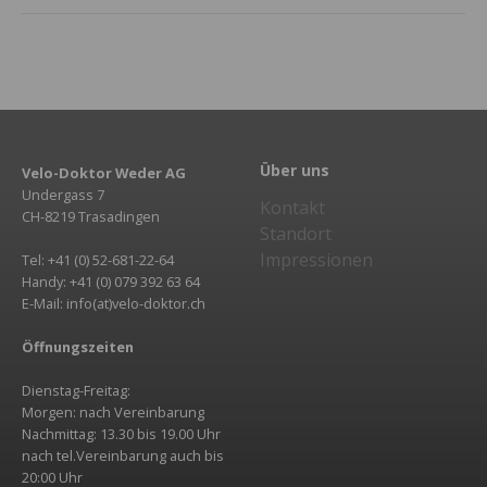
Über uns
Velo-Doktor Weder AG
Undergass 7
Kontakt
CH-8219 Trasadingen
Standort
Impressionen
Tel: +41 (0) 52-681-22-64
Handy: +41 (0) 079 392 63 64
E-Mail: info(at)velo-doktor.ch
Öffnungszeiten
Dienstag-Freitag:
Morgen: nach Vereinbarung
Nachmittag: 13.30 bis 19.00 Uhr
nach tel.Vereinbarung auch bis
20:00 Uhr