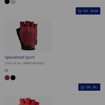
SFr. 29.90
Specialized Sport
GTIN od. No: 0888818829422
M
SFr. 30.-