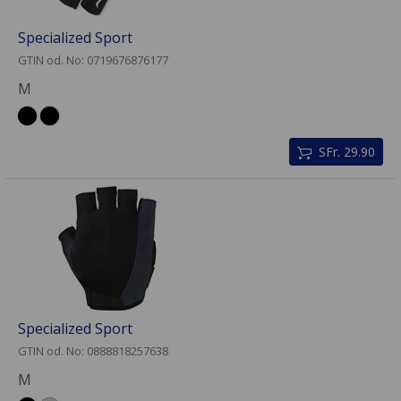
Specialized Sport
GTIN od. No: 0719676876177
M
SFr. 29.90
Specialized Sport
GTIN od. No: 0888818257638
M