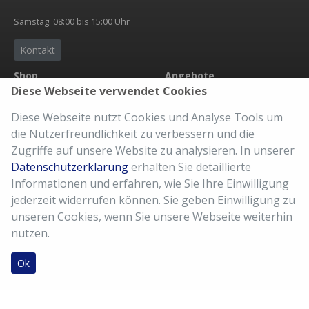
Samstag: 08:00 bis 15:00 Uhr
Kontakt
Shop
Angebote
Diese Webseite verwendet Cookies
Übersicht
Neuheit
Zubehör
Abholservice
Diese Webseite nutzt Cookies und Analyse Tools um
Bekleidung
eBike Accu
die Nutzerfreundlichkeit zu verbessern und die
Versandkosten
Der richtige Sattel
Zugriffe auf unsere Website zu analysieren. In unserer
AGB
Fahrradkauf
Datenschutzerklärung
erhalten Sie detaillierte
Imressum
Kaufberatung
Informationen und erfahren, wie Sie Ihre Einwilligung
Meine Bestellung
10% Kundenkarte
jederzeit widerrufen können. Sie geben Einwilligung zu
Reparatur Service
unseren Cookies, wenn Sie unsere Webseite weiterhin
nutzen.
Ok