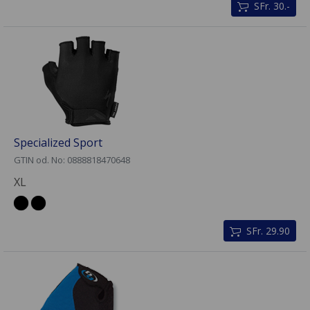
SFr. 30.-
Specialized Sport
GTIN od. No: 0888818470648
XL
SFr. 29.90