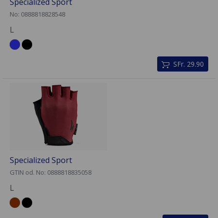
Specialized Sport
No: 0888818828548
L
SFr. 29.90
Specialized Sport
GTIN od. No: 0888818835058
L