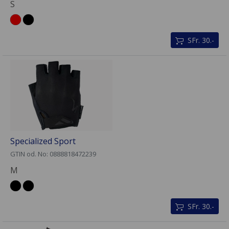
S
SFr. 30.-
Specialized Sport
GTIN od. No: 0888818472239
M
SFr. 30.-