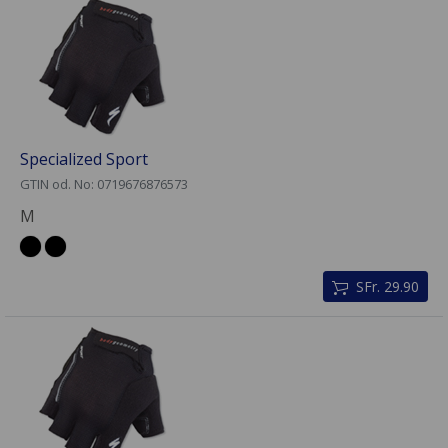
Specialized Sport
GTIN od. No: 0719676876573
M
SFr. 29.90