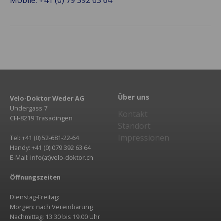
Mobile: +41 (0) 79 392 63 64
Über uns
Velo-Doktor Weder AG
Undergass 7
Kontakt
CH-8219 Trasadingen
Standort
Impressionen
Tel: +41 (0) 52-681-22-64
Handy: +41 (0) 079 392 63 64
E-Mail: info(at)velo-doktor.ch
Öffnungszeiten
Dienstag-Freitag:
Morgen: nach Vereinbarung
Nachmittag: 13.30 bis 19.00 Uhr