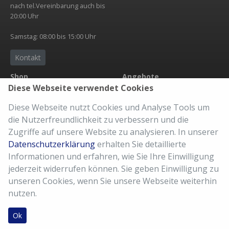
nach tel.Vereinbarung auch bis
20:00 Uhr
Samstag: 08:00 bis 15:00 Uhr
Kontakt
Shop
Angebote
Diese Webseite verwendet Cookies
Übersicht
Neuheit
Zubehör
Abholservice
Diese Webseite nutzt Cookies und Analyse Tools um
Bekleidung
eBike Accu
die Nutzerfreundlichkeit zu verbessern und die
Versandkosten
Der richtige Sattel
Zugriffe auf unsere Website zu analysieren. In unserer
AGB
Fahrradkauf
Datenschutzerklärung
erhalten Sie detaillierte
Imressum
Kaufberatung
Informationen und erfahren, wie Sie Ihre Einwilligung
Meine Bestellung
10% Kundenkarte
jederzeit widerrufen können. Sie geben Einwilligung zu
Reparatur Service
unseren Cookies, wenn Sie unsere Webseite weiterhin
nutzen.
Ok