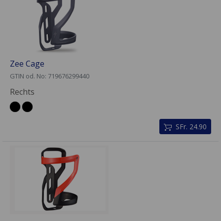
Zee Cage
GTIN od. No: 719676299440
Rechts
SFr. 24.90