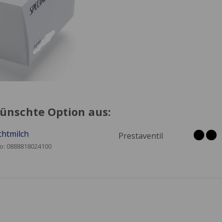
ünschte Option aus:
ichtmilch
Prestaventil
No: 0888818024100