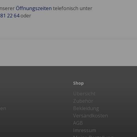
unserer
Öffnungszeiten
telefonisch unter
681 22 64
oder
Shop
Übersicht
Zubehör
nen
Bekleidung
Versandkosten
AGB
Imressum