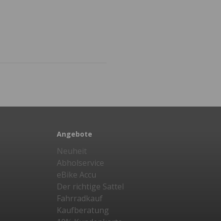
Angebote
Neuheit
Abholservice
eBike Accu
Der richtige Sattel
Fahrradkauf
Kaufberatung