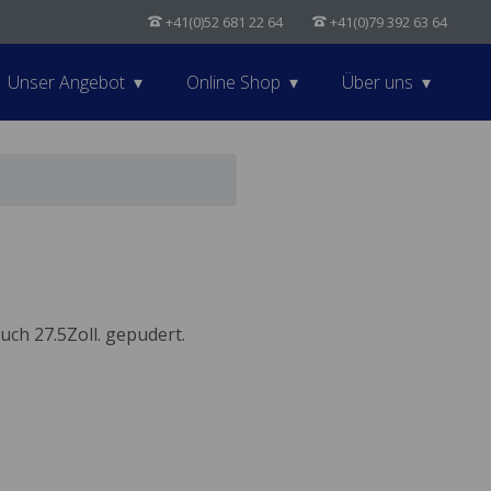
+41(0)52 681 22 64
+41(0)79 392 63 64
Unser Angebot
Online Shop
Über uns
uch 27.5Zoll. gepudert.