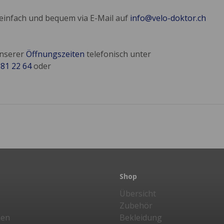
 einfach und bequem via E-Mail auf
info@velo-doktor.ch
unserer
Öffnungszeiten
telefonisch unter
681 22 64
oder
Shop
Übersicht
Zubehör
nen
Bekleidung