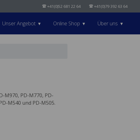
+41(0)52 681 22 64
+41(0)79 392 63 64
Unser Angebot
Online Shop
Über uns
PD-M970, PD-M770, PD-
 PD-M540 und PD-M505.