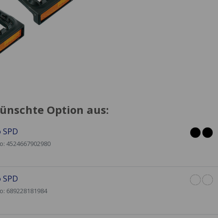
ünschte Option aus:
 SPD
No: 4524667902980
 SPD
No: 689228181984