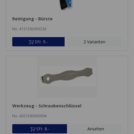
Reinigung - Bürste
No. 4131292603236
SFr. 9.-
2 Varianten
Werkzeug - Schraubenschlüssel
No. 4321292603004
SFr. 8.-
Ansehen