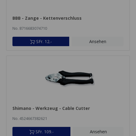
BBB - Zange - Kettenverschluss
No. 8716683074710
SFr. 12.-
Ansehen
Shimano - Werkzeug - Cable Cutter
No. 4524667382621
SFr. 109.-
Ansehen