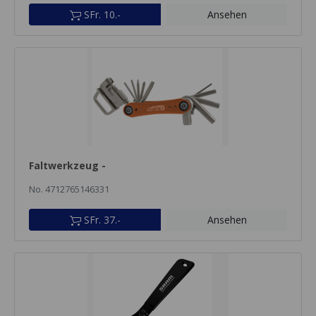
SFr. 10.-
Ansehen
Faltwerkzeug -
No. 4712765146331
SFr. 37.-
Ansehen