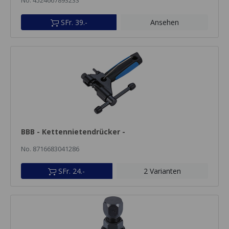
No. 4524667893233
SFr. 39.-
Ansehen
BBB - Kettennietendrücker -
No. 8716683041286
SFr. 24.-
2 Varianten