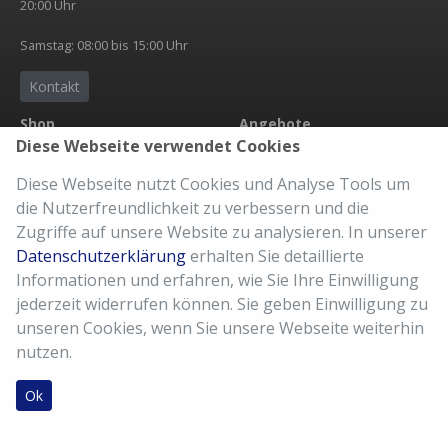
20:00 Uhr
Samstag: 08:00 bis 15:00 Uhr
Kontakt
Shop
Angebote
Diese Webseite verwendet Cookies
Übersicht
Neuheit
Zubehör
Abholservice
Diese Webseite nutzt Cookies und Analyse Tools um
Bekleidung
eBike Accu
die Nutzerfreundlichkeit zu verbessern und die
Versandkosten
Der richtige Sattel
Zugriffe auf unsere Website zu analysieren. In unserer
AGB
Fahrradkauf
Datenschutzerklärung
erhalten Sie detaillierte
Imressum
Kaufberatung
Informationen und erfahren, wie Sie Ihre Einwilligung
Meine Bestellung
10% Kundenkarte
jederzeit widerrufen können. Sie geben Einwilligung zu
Reparatur Service
unseren Cookies, wenn Sie unsere Webseite weiterhin
nutzen.
Ok