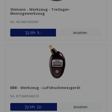
Shimano - Werkzeug - Tretlager-
Montagewerkzeug
No. 4524667403081
SFr. 5.-
Ansehen
BBB - Werkzeug - Luftdruckmessgerät
No. 8716683046229
SFr. 22.-
Ansehen