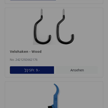
Velohaken - Wood
No. 2421292662176
SFr. 9.-
Ansehen