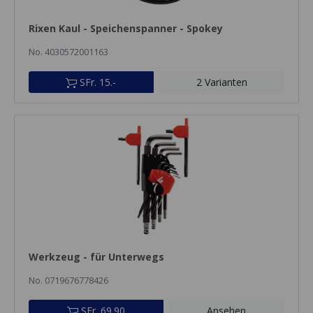
Rixen Kaul - Speichenspanner - Spokey
No. 4030572001163
SFr. 15.-
2 Varianten
Werkzeug - für Unterwegs
No. 0719676778426
SFr. 69.90
Ansehen