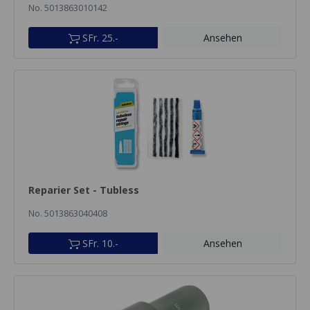
No. 5013863010142
SFr. 25.-
Ansehen
Reparier Set - Tubless
No. 5013863040408
SFr. 10.-
Ansehen