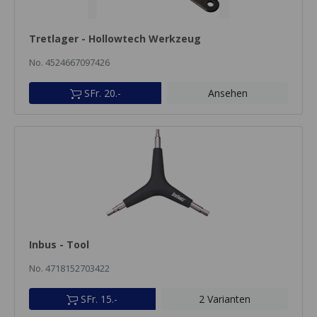
Tretlager - Hollowtech Werkzeug
No. 4524667097426
SFr. 20.-
Ansehen
Inbus - Tool
No. 4718152703422
SFr. 15.-
2 Varianten