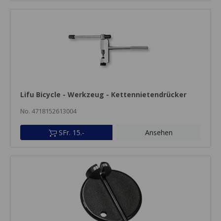
Lifu Bicycle - Werkzeug - Kettennietendrücker
No. 4718152613004
SFr. 15.-
Ansehen