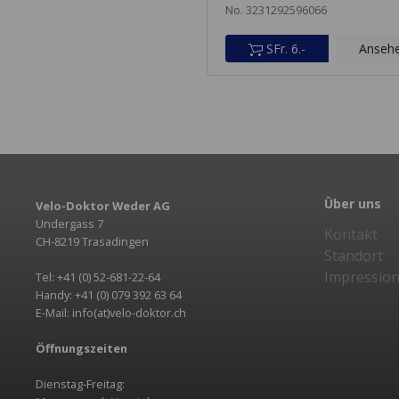
No. 3231292596066
SFr. 6.-
Anseh
Über uns
Velo-Doktor Weder AG
Undergass 7
Kontakt
CH-8219 Trasadingen
Standort
Impressio
Tel: +41 (0) 52-681-22-64
Handy: +41 (0) 079 392 63 64
E-Mail: info(at)velo-doktor.ch
Öffnungszeiten
Dienstag-Freitag: