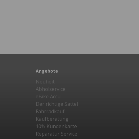
Angebote
Neuheit
Abholservice
eBike Accu
Der richtige Sattel
Fahrradkauf
Kaufberatung
10% Kundenkarte
Reparatur Service