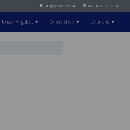
+41(0)52 681 22 64
+41(0)79 392 63 64
Unser Angebot
Online Shop
Über uns