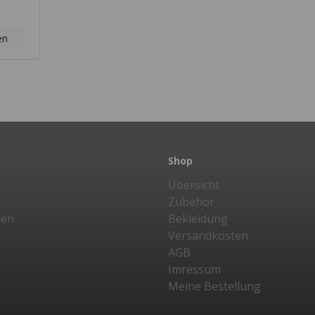
en
Shop
Übersicht
Zubehör
nen
Bekleidung
Versandkosten
AGB
Imressum
Meine Bestellung